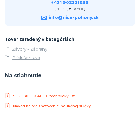
+421 902331936
(Po-Pia, 8-16 hod.)
info@nice-pohony.sk
Tovar zaradený v kategóriách
Závory - Zábrany
Príslušenstvo
Na stiahnutie
SOUDAFLEX 40 FC techniický list
Návod na pre zhotovenie indukčnej slučky