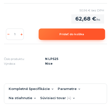
50,96 €
bez DPH
62,68 €
/
ks
Pridať do košíka
Číslo produktu:
N LPS25
Výrobca:
Nice
Kompletné špecifikácie
Parametre
Na stiahnutie
Súvisiaci tovar
4