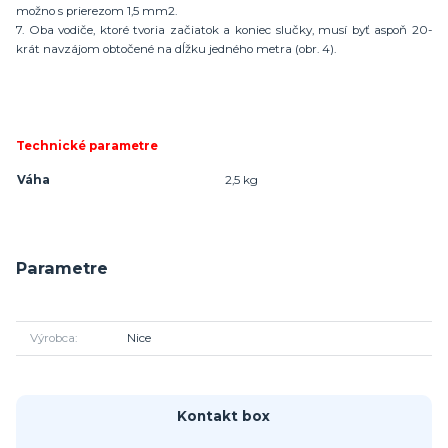
možno s prierezom 1,5 mm2.
7. Oba vodiče, ktoré tvoria začiatok a koniec slučky, musí byť aspoň 20-
krát navzájom obtočené na dĺžku jedného metra (obr. 4).
Technické parametre
Váha
2,5 kg
Parametre
Výrobca
Nice
Kontakt box