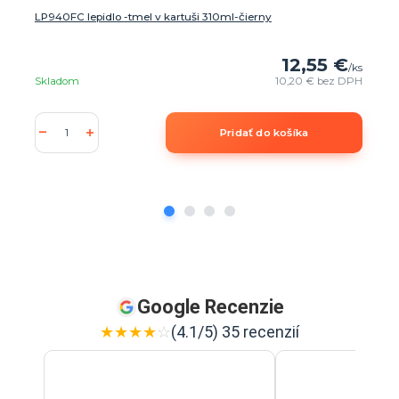
LP940FC lepidlo -tmel v kartuši 310ml-čierny
12,55 €
/
ks
Skladom
10,20 €
bez DPH
Pridať do košíka
Google Recenzie
★
★
★
★
☆
(4.1/5) 35 recenzií