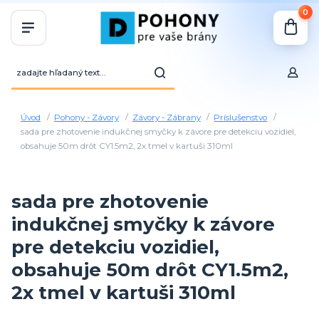
0
Úvod
Pohony - Závory
Závory - Zábrany
Príslušenstvo
sada pre zhotovenie indukčnej smyčky k závore pre detekciu vozidiel,
obsahuje 50m drôt CY1.5m2, 2x tmel v kartuši 310ml
sada pre zhotovenie
indukčnej smyčky k závore
pre detekciu vozidiel,
obsahuje 50m drôt CY1.5m2,
2x tmel v kartuši 310ml