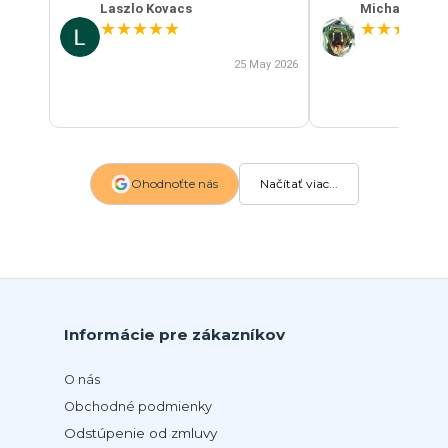
Laszlo Kovacs
Michal Szab
★
★
★
★
★
★
★
★
★
★
25 May 2026
Ohodnoťte nás
Načítať viac...
Informácie pre zákazníkov
O nás
Obchodné podmienky
Odstúpenie od zmluvy