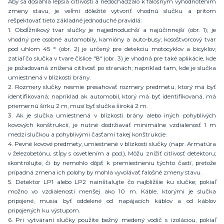
Aby sa dosiahla lepšia citlivosti a nedochádzalo k falošným vyhodnotením
zmeny stavu, je veľmi dôležité vytvoriť vhodnú slučku a pritom
rešpektovať tieto základné jednoduché pravidlá:
1. Obdĺžnikový tvar slučky je najjednoduchší a najúčinnejší (obr. 1); je
vhodný pre osobné automobily, kamióny a auto-busy; kosoštvorcový tvar
pod uhlom 45 ° (obr. 2) je určený pre detekciu motocyklov a bicyklov;
zatiaľ čo slučka v tvare číslice "8" (obr. 3) je vhodná pre také aplikácie, kde
je požadovaná znížená citlivosť po stranách; napríklad tam, kde je slučka
umiestnená v blízkosti brány.
2. Rozmery slučky nesmie presahovať rozmery predmetu, ktorý má byť
identifikovaná; napríklad ak automobil, ktorý má byť identifikovaná, má
priemernú šírku 2 m, musí byť slučka široká 2 m.
3. Ak je slučka umiestnená v blízkosti brány alebo iných pohyblivých
kovových konštrukcií, je nutné dodržiavať minimálne vzdialenosť 1 m
medzi slučkou a pohyblivými časťami takej konštrukcie.
4. Pevné kovové predmety, umiestnené v blízkosti slučky (napr. Armatúra
v železobetónu, stĺpy s osvetlením a pod.), Môžu znížiť citlivosť detektoru;
skontrolujte, či by nemohlo dôjsť k premiestneniu týchto častí, pretože
prípadná zmena ich polohy by mohla vyvolávať falošné zmeny stavu.
5. Detektor LP1 alebo LP2 nainštalujte čo najbližšie ku slučke; pokiaľ
možno vo vzdialenosti menšej ako 10 m. Káble, ktorými je slučka
pripojené, musia byť oddelené od napájacích káblov a od káblov
pripojených ku výstupom.
6. Pri vytváraní slučky použite bežný medený vodič s izoláciou, pokiaľ