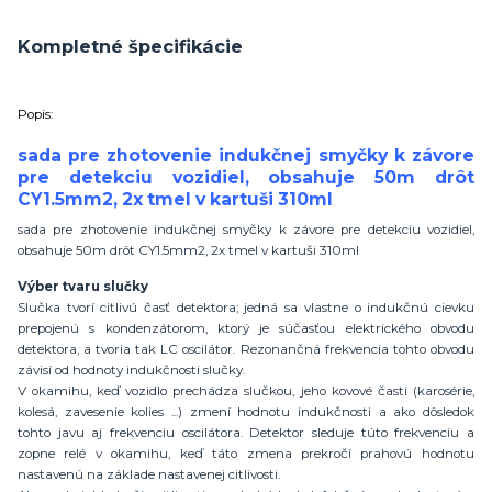
Kompletné špecifikácie
Popis:
sada pre zhotovenie indukčnej smyčky k závore
pre detekciu vozidiel, obsahuje 50m drôt
CY1.5mm2, 2x tmel v kartuši 310ml
sada pre zhotovenie indukčnej smyčky k závore pre detekciu vozidiel,
obsahuje 50m drôt CY1.5mm2, 2x tmel v kartuši 310ml
Výber tvaru slučky
Slučka tvorí citlivú časť detektora; jedná sa vlastne o indukčnú cievku
prepojenú s kondenzátorom, ktorý je súčasťou elektrického obvodu
detektora, a tvoria tak LC oscilátor. Rezonančná frekvencia tohto obvodu
závisí od hodnoty indukčnosti slučky.
V okamihu, keď vozidlo prechádza slučkou, jeho kovové časti (karosérie,
kolesá, zavesenie kolies ...) zmení hodnotu indukčnosti a ako dôsledok
tohto javu aj frekvenciu oscilátora. Detektor sleduje túto frekvenciu a
zopne relé v okamihu, keď táto zmena prekročí prahovú hodnotu
nastavenú na základe nastavenej citlivosti.