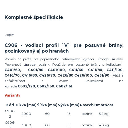
Kompletné špecifikácie
Popis:
C906 - vodiaci profil `V` pre posuvné brány,
pozinkovaný aj po hranách
Vodiaci V profil od popredného talianského výrobcu Combi Arialdo.
Povrchová úprava- pozink. Použitie pre posuvné brány s kolieskami
C401/60, C401/80, C401/100, C411/60, C411/80, C411/100,
C416/70, C416/80, C426/70, C426/80,C426/100, C431/90.
Väčšia
zaťažiteľnosť s dvomi kolieskami na
konzole
C602/120, C602/160, C602/161.
Varianty
Kód
Dĺžka
[mm]
Šírka
[mm]
Výška
[mm]
Povrch
Hmotnosť
C906-
2000
60
15
pozink
3.2 kg
2
C906-
3000
60
15
pozink
4.8 kg
3