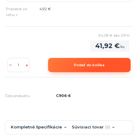
Príplatok za
4,92 €
váhu +
34,08 €
bez DPH
41,92 €
/
ks
Pridať do košíka
Číslo produktu:
C906-6
Kompletné špecifikácie
Súvisiaci tovar
6