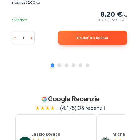
nosnosť 200kg
8,20 €
/
ks
Skladom
6,67 €
bez DPH
Pridať do košíka
Google Recenzie
★
★
★
★
☆
(4.1/5) 35 recenzií
Laszlo Kovacs
Michal Szab