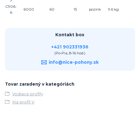
C906-
6000
60
15
pozink
9.6 kg
6
Kontakt box
+421 902331936
(Po-Pia, 8-16 hod.)
info@nice-pohony.sk
Tovar zaradený v kategóriách
Vodiace profily
Na profil V