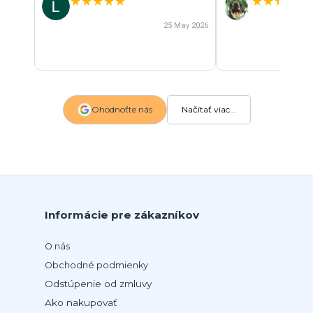
★
★
★
★
★
★
★
★
★
★
25 May 2026
Ohodnoťte nás
Načítať viac...
Informácie pre zákazníkov
O nás
Obchodné podmienky
Odstúpenie od zmluvy
Ako nakupovať