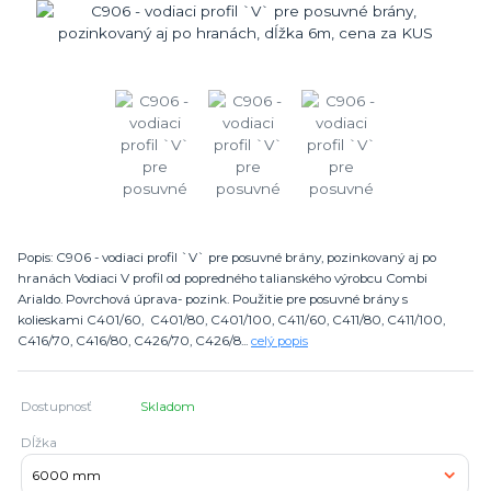
Popis: C906 - vodiaci profil `V` pre posuvné brány, pozinkovaný aj po
hranách Vodiaci V profil od popredného talianského výrobcu Combi
Arialdo. Povrchová úprava- pozink. Použitie pre posuvné brány s
kolieskami C401/60, C401/80, C401/100, C411/60, C411/80, C411/100,
C416/70, C416/80, C426/70, C426/8...
celý popis
Dostupnosť
Skladom
Dĺžka