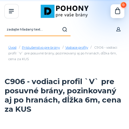
0
Úvod
Príslušenstvo pre brány
Vodiace profily
C906 - vodiaci
profil `V` pre posuvné brány, pozinkovaný aj po hranách, dĺžka 6m,
cena za KUS
C906 - vodiaci profil `V` pre
posuvné brány, pozinkovaný
aj po hranách, dĺžka 6m, cena
za KUS