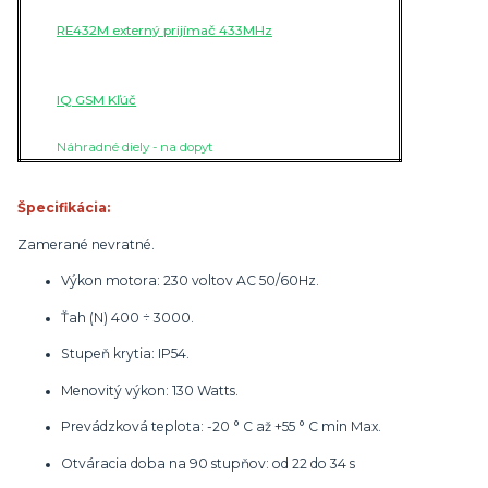
RE432M externý prijímač 433MHz
IQ GSM Kľúč
Náhradné diely - na dopyt
Špecifikácia:
Zamerané nevratné.
Výkon motora: 230 voltov AC 50/60Hz.
Ťah (N) 400 ÷ 3000.
Stupeň krytia: IP54.
Menovitý výkon: 130 Watts.
Prevádzková teplota: -20 ° C až +55 ° C min Max.
Otváracia doba na 90 stupňov: od 22 do 34 s