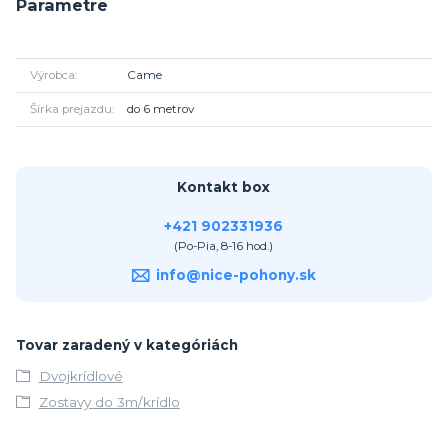
Parametre
Výrobca
Came
Šírka prejazdu
do 6 metrov
Kontakt box
+421 902331936
(Po-Pia, 8-16 hod.)
info@nice-pohony.sk
Tovar zaradený v kategóriách
Dvojkrídlové
Zostavy do 3m/krídlo