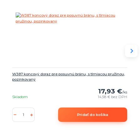
W387 koncový doraz pre posuvnú bránu, s tlmiacou pružinou,
pozinkovaný
17,93 €
/
ks
Skladom
14,58 €
bez DPH
Pridať do košíka