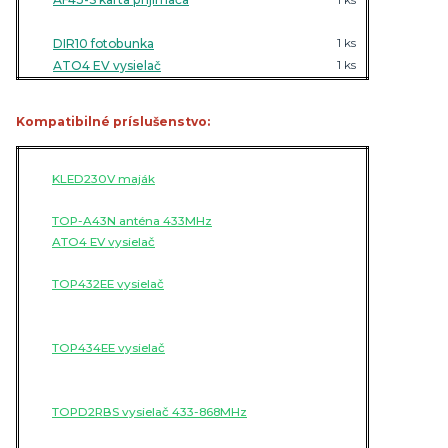
DIR10 fotobunka
1 ks
ATO4 EV vysielač
1 ks
Kompatibilné príslušenstvo:
KLED230V maják
TOP-A43N anténa 433MHz
ATO4 EV vysielač
TOP432EE vysielač
TOP434EE vysielač
TOPD2RBS vysielač 433-868MHz