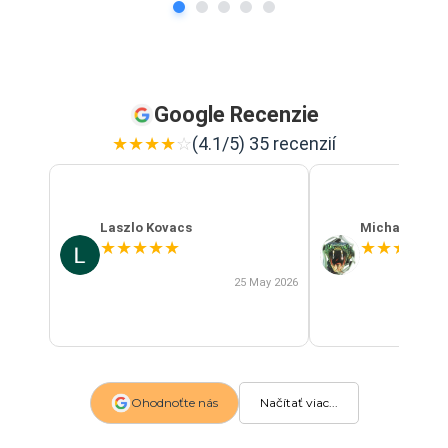
Google Recenzie
★
★
★
★
☆
(4.1/5) 35 recenzií
Laszlo Kovacs
Michal Szab
★
★
★
★
★
★
★
★
★
★
25 May 2026
Ohodnoťte nás
Načítať viac...