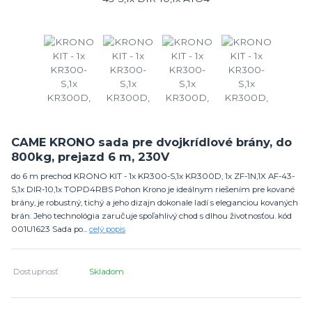
CAME KRONO sada pre dvojkrídlové brány, do
800kg, prejazd 6 m, 230V
do 6 m prechod KRONO KIT - 1x KR300-S,1x KR300D, 1x ZF-1N,1X AF-43-
S,1x DIR-10,1x TOPD4RBS Pohon Krono je ideálnym riešením pre kované
brány, je robustný, tichý a jeho dizajn dokonale ladí s eleganciou kovaných
brán. Jeho technológia zaručuje spoľahlivý chod s dlhou životnosťou. kód
001U1623 Sada po...
celý popis
Dostupnosť
Skladom