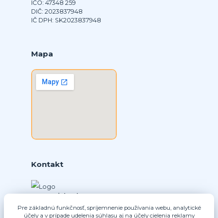
IČO: 47348 259
DIČ: 2023837948
IČ DPH: SK2023837948
Mapa
Kontakt
Ing. Daniel Doboš
+421 902331936
Pre základnú funkčnosť, spríjemnenie používania webu, analytické
účely a v prípade udelenia súhlasu aj na účely cielenia reklamy
(Po-Pia, 8-16 hod.)