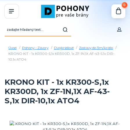
0
Úvod
Pohony - Závory
Dvojkrídlové
Zostavy do 3m/krídlo
KRONO KIT - 1x KR300-S,1x KR300D, 1x ZF-1N,1X AF-43-S,1x DIR-
10,1x ATO4
KRONO KIT - 1x KR300-S,1x
KR300D, 1x ZF-1N,1X AF-43-
S,1x DIR-10,1x ATO4