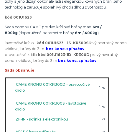
tichý a jeho dizajn dokonale ladí s eleganciou kovaných brán. Jeho
technológia zaručuje spoľahlivý chod s dlhou životnosťou.
kód 001U1623
Sada pohonu CAME pre dvojkrídlové brány max.
6m /
800kg
(doporučené parametre brány
6m
/
400kg
).
ľavotočivé krídlo
kód 001U1623 - 1S -KR300S
ľavý nevratný pohon
krídlovej brány do 3 m
bez konc. spínačov
pravotočivé krídlo
kód 001U1623-1D
-
KR300D
pravý nevratný
pohon krídlovej brány do 3 m
bez konc. spínačov
Sada obsahuje:
CAME KRONO 001KR300D - pravotočivé
1 ks
krídlo
CAME KRONO 001KR300S - ľavotočivé
1 ks
krídlo
ZF-1N - skrinka s elektronikou
1 ks
AF43-S karta prijímača
1 ks