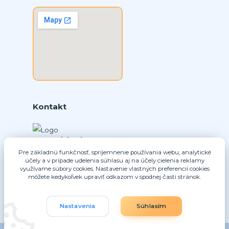
Kontakt
Ing. Daniel Doboš
+421 902331936
Pre základnú funkčnosť, spríjemnenie používania webu, analytické
účely a v prípade udelenia súhlasu aj na účely cielenia reklamy
(Po-Pia, 8-16 hod.)
využívame súbory cookies. Nastavenie vlastných preferencií cookies
môžete kedykoľvek upraviť odkazom v spodnej časti stránok.
info@nice-pohony.sk
Nastavenia
Súhlasím