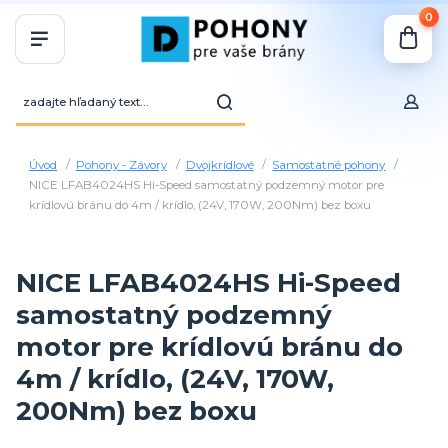
0
Úvod
Pohony - Závory
Dvojkrídlové
Samostatné pohony
NICE LFAB4024HS Hi-Speed samostatný podzemný motor pre
krídlovú bránu do 4m / krídlo, (24V, 170W, 200Nm) bez boxu
NICE LFAB4024HS Hi-Speed
samostatný podzemný
motor pre krídlovú bránu do
4m / krídlo, (24V, 170W,
200Nm) bez boxu