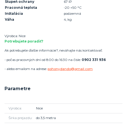
Stupeň ochrany
67 IP
Pracovná teplota
-20 +50 °C
Inštalácia
podzemná
Váha
4, kg
Výrobca: Nice
Potrebujete poradiť?
Ak potrebujete ďalšie informácie?, neváhajte nás kontaktovať:
- počas pracovných dní od 8:00 do 16:30 na čísle:
0902 331 936
- alebo emailom na adrese:
pohonydando@gmail.com
Parametre
Výrobca
Nice
Šírka prejazdu
do 3,5 metra