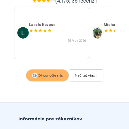
★
★
★
★
☆
(4.1/5) 35 recenzií
Laszlo Kovacs
Michal Szab
★
★
★
★
★
★
★
★
★
★
25 May 2026
Ohodnoťte nás
Načítať viac...
Informácie pre zákazníkov