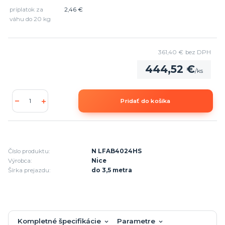
príplatok za
2,46 €
váhu do 20 kg
361,40 €
bez DPH
444,52 €
/
ks
Pridať do košíka
Číslo produktu:
N LFAB4024HS
Výrobca:
Nice
Šírka prejazdu:
do 3,5 metra
Kompletné špecifikácie
Parametre