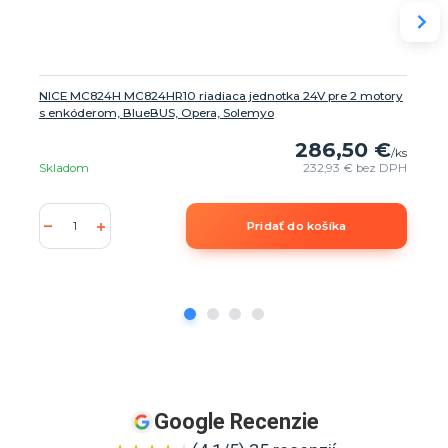
NICE MC824H MC824HR10 riadiaca jednotka 24V pre 2 motory
s enkóderom, BlueBUS, Opera, Solemyo
286,50 €
/
ks
Skladom
232,93 €
bez DPH
Pridať do košíka
Google Recenzie