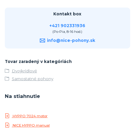
Kontakt box
+421 902331936
(Po-Pia, 8-16 hod.)
info@nice-pohony.sk
Tovar zaradený v kategóriách
Dvojkrídlové
Samostatné pohony
Na stiahnutie
HYPPO 7024 motor
NICE HYPPO manual