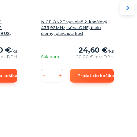
0
NICE ON2E vysielač 2-kanálový,
2
433,92MHz, séria ONE, bielo
eBUS,
čierny, plávajúci kód
0 €
24,60 €
/
ks
/
ks
bez DPH
Skladom
20,00 €
bez DPH
o košíka
Pridať do košíka