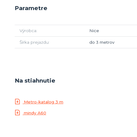
Parametre
Výrobca
Nice
Šírka prejazdu
do 3 metrov
Na stiahnutie
Metro-katalog 3 m
mindy A60