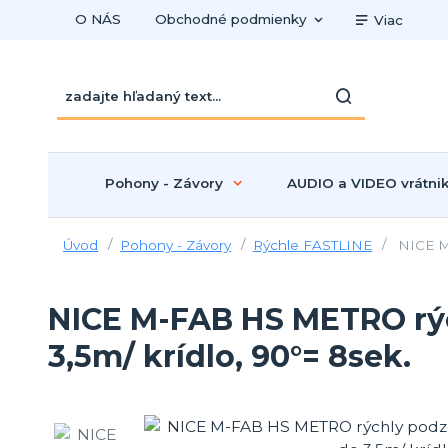
O NÁS
Obchodné podmienky
Viac
Pohony - Závory
AUDIO a VIDEO vrátni
Úvod
Pohony - Závory
Rýchle FASTLINE
NICE M-
NICE M-FAB HS METRO rý
3,5m/ krídlo, 90°= 8sek.