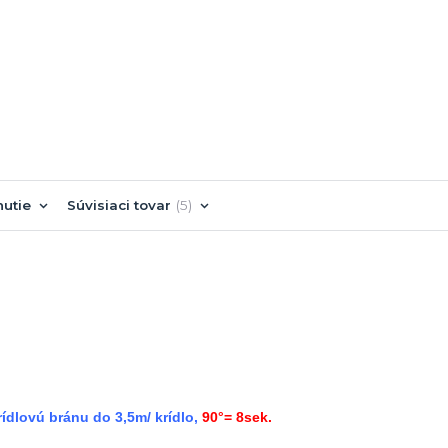
nutie
Súvisiaci tovar
5
lovú bránu do 3,5m/ krídlo,
90°= 8sek.