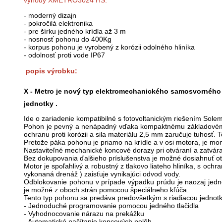
- moderný dizajn
- pokročilá elektronika
- pre šírku jedného krídla až 3 m
- nosnosť pohonu do 400Kg
- korpus pohonu je vyrobený z korózii odolného hliníka
- odolnosť proti vode IP67
popis výrobku:
X - Metro je nový typ elektromechanického samosvorného
jednotky .
Ide o zariadenie kompatibilné s fotovoltanickým riešením Sole
Pohon je pevný a nenápadný vďaka kompaktnému základovému
ochranu proti korózii a sila materiálu 2,5 mm zaručuje tuhosť.
Pretože páka pohonu je priamo na krídle a v osi motora, je m
Nastaviteľné mechanické koncové dorazy pri otváraní a zatvára
Bez dokupovania ďalšieho príslušenstva je možné dosiahnuť ot
Motor je spoľahlivý a robustný z tlakovo liateho hliníka, s och
vykonaná drenáž ) zaisťuje vynikajúci odvod vody.
Odblokovanie pohonu v prípade výpadku prúdu je naozaj jedn
je možné z oboch strán pomocou špeciálneho kľúča.
Tento typ pohonu sa predáva predovšetkým s riadiacou jednotk
- Jednoduché programovanie pomocou jedného tlačidla
- Vyhodnocovanie nárazu na prekážku
- Automatické načítanie koncových polôh