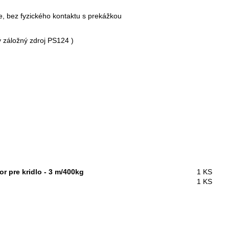
ie, bez fyzického kontaktu s prekážkou
 záložný zdroj PS124 )
 pre kridlo - 3 m/400kg
1 KS
1 KS