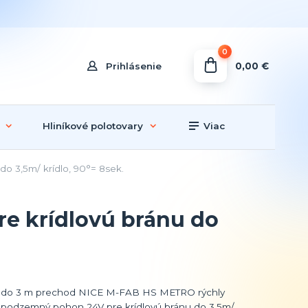
0
0,00 €
Prihlásenie
Hliníkové polotovary
Viac
 3,5m/ krídlo, 90°= 8sek.
e krídlovú bránu do
do 3 m prechod NICE M-FAB HS METRO rýchly
podzemný pohon 24V pre krídlovú bránu do 3,5m/