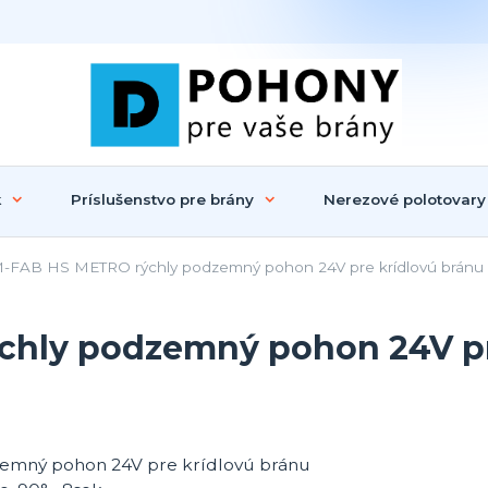
k
Príslušenstvo pre brány
Nerezové polotovary
FAB HS METRO rýchly podzemný pohon 24V pre krídlovú bránu do
chly podzemný pohon 24V pr