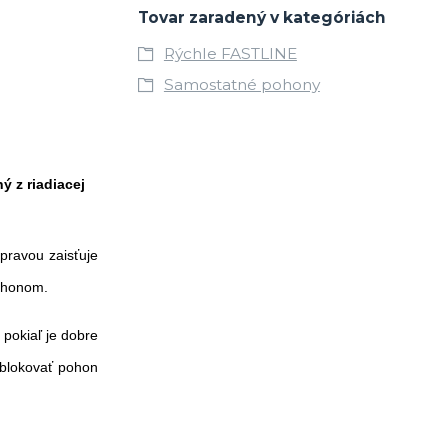
Tovar zaradený v kategóriách
Rýchle FASTLINE
Samostatné pohony
 z riadiacej
ravou zaisťuje
pohonom.
 pokiaľ je dobre
dblokovať pohon