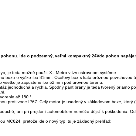
 pohonu. Ide o podzemný, veľmi kompaktný 24Vdc pohon napájaný
myo, je teda možné použiť X - Metro v tzv ostrovnom systéme.
 boxu o výške iba 81mm. Oceľový box s kataforéznou povrchovou úp
 To všetko je zapustené iba 52 mm pod úrovňou terénu.
ontáž jednoduchá a rýchla. Spodný pánt brány je teda tvorený priamo 
ní.
vorenie až 180 °.
ranou proti vode IP67. Celý motor je usadený v základovom boxe, ktorý (
oduché, ani pri prejdení automobilom nemôže dôjsť k poškodeniu. O
ou MC824, pretože ide o nový typ tu je základný prehľad: