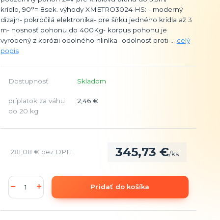
krídlo, 90°= 8sek. výhody XMETRO3024 HS: - moderný
dizajn- pokročilá elektronika- pre šírku jedného krídla až 3
m- nosnosť pohonu do 400Kg- korpus pohonu je
vyrobený z korózii odolného hliníka- odolnosť proti ...
celý
popis
Dostupnosť
Skladom
príplatok za váhu
2,46 €
do 20 kg
345,73 €
281,08 €
bez DPH
/
ks
Pridať do košíka