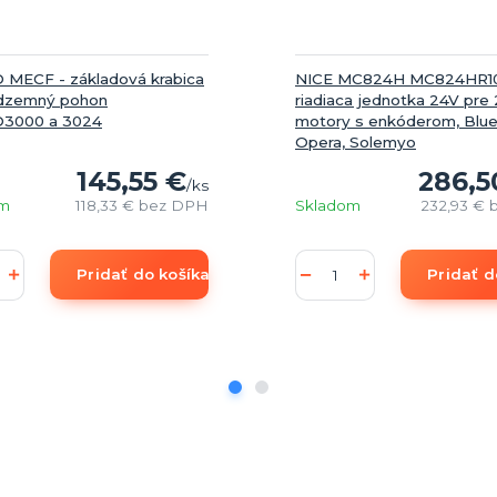
MECF - základová krabica
NICE MC824H MC824HR1
dzemný pohon
riadiaca jednotka 24V pre 
3000 a 3024
motory s enkóderom, Blu
Opera, Solemyo
145,55 €
286,5
/
ks
om
118,33 €
bez DPH
Skladom
232,93 €
Pridať do košíka
Pridať d