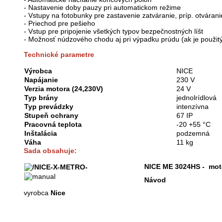
- Nastavenie doby pauzy pri automatickom režime
- Vstupy na fotobunky pre zastavenie zatváranie, príp. otváran
- Priechod pre pešieho
- Vstup pre pripojenie všetkých typov bezpečnostných líšt
- Možnosť núdzového chodu aj pri výpadku prúdu (ak je použitý
Technické parametre
Výrobca
NICE
Napájanie
230 V
Verzia motora (24,230V)
24 V
Typ brány
jednolrídlová
Typ prevádzky
intenzívna
Stupeň ochrany
67 IP
Pracovná teplota
-20 +55 °C
Inštalácia
podzemná
Váha
11 kg
Sada obsahuje:
NICE ME 3024HS - motor
Návod
vyrobca
Nice