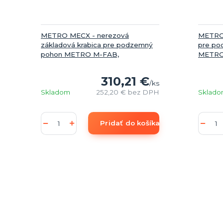
METRO MECX - nerezová
METRO 
základová krabica pre podzemný
pre po
pohon METRO M-FAB,
METRO
310,21 €
/
ks
Skladom
252,20 €
bez DPH
Sklad
Pridať do košíka