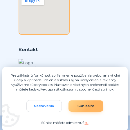
Kontakt
Ing. Daniel Doboš
+421 902331936
Pre základnú funkčnosť, spríjemnenie používania webu, analytické
(Po-Pia, 8-16 hod.)
účely a v prípade udelenia súhlasu aj na účely cielenia reklamy
využívame súbory cookies. Nastavenie vlastných preferencií cookies
môžete kedykoľvek upraviť odkazom v spodnej časti stránok.
info@nice-pohony.sk
Nastavenia
Súhlasím
Súhlas môžete odmietnuť
tu
.
Vytvorené na
Eshop-rychlo.sk