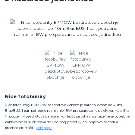
Nice fotobunky
Nice fotobunky EPMOW bezdrôtové,v oboch je batéria, dosah do 40m,
BlueBUS, 1 pár, potrebne rozhranie IBW pre spárovanie s elektronikou. Era
Photocell M bezdrôtová Ľahké a rýchle, čo sa týka montážeNie je potrebné
káblovanie príslušenstva do riadiacej jednotky ani príprava drážok a
prechodiek; stačí ...
celý popis