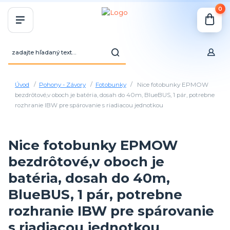
0
Úvod
Pohony - Závory
Fotobunky
Nice fotobunky EPMOW
bezdrôtové,v oboch je batéria, dosah do 40m, BlueBUS, 1 pár, potrebne
rozhranie IBW pre spárovanie s riadiacou jednotkou
Nice fotobunky EPMOW
bezdrôtové,v oboch je
batéria, dosah do 40m,
BlueBUS, 1 pár, potrebne
rozhranie IBW pre spárovanie
s riadiacou jednotkou