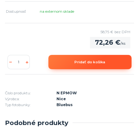
Dostupnosť
na externom sklade
58,75 €
bez DPH
72,26 €
/
ks
Pridať do košíka
Číslo produktu:
N EPMOW
Výrobca:
Nice
Typ fotobunky:
Bluebus
Podobné produkty