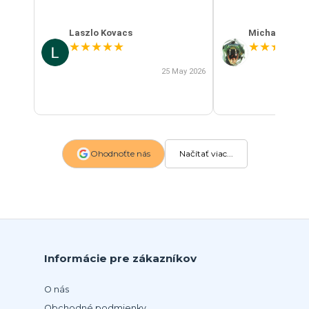
Laszlo Kovacs
Michal Szab
★
★
★
★
★
★
★
★
★
★
25 May 2026
Ohodnoťte nás
Načítať viac...
Informácie pre zákazníkov
O nás
Obchodné podmienky