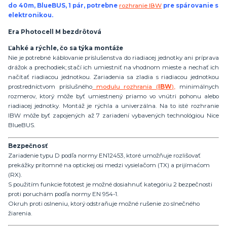
do 40m, BlueBUS, 1 pár, potrebne
rozhranie IBW
pre spárovanie s
elektronikou.
Era Photocell M bezdrôtová
Ľahké a rýchle, čo sa týka montáže
Nie je potrebné káblovanie príslušenstva do riadiacej jednotky ani príprava
drážok a prechodiek; stačí ich umiestniť na vhodnom mieste a nechať ich
načítať riadiacou jednotkou. Zariadenia sa zladia s riadiacou jednotkou
prostredníctvom príslušného
modulu rozhrania (
IBW
),
minimálnych
rozmerov, ktorý môže byť umiestnený priamo vo vnútri pohonu alebo
riadiacej jednotky. Montáž je rýchla a univerzálna. Na to isté rozhranie
IBW môže byť zapojených až 7 zariadení vybavených technológiou Nice
BlueBUS.
Bezpečnosť
Zariadenie typu D podľa normy EN12453, ktoré umožňuje rozlišovať
prekážky prítomné na optickej osi medzi vysielačom (TX) a prijímaćom
(RX).
S použitím funkcie fototest je možné dosiahnuť kategóriu 2 bezpečnosti
proti poruchám podľa normy EN 954-1.
Okruh proti oslneniu, ktorý odstraňuje možné rušenie zo slnečného
žiarenia.