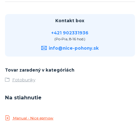
Kontakt box
+421 902331936
(Po-Pia, 8-16 hod.)
info@nice-pohony.sk
Tovar zaradený v kategóriách
Fotobunky
Na stiahnutie
Manual - Nice epmow