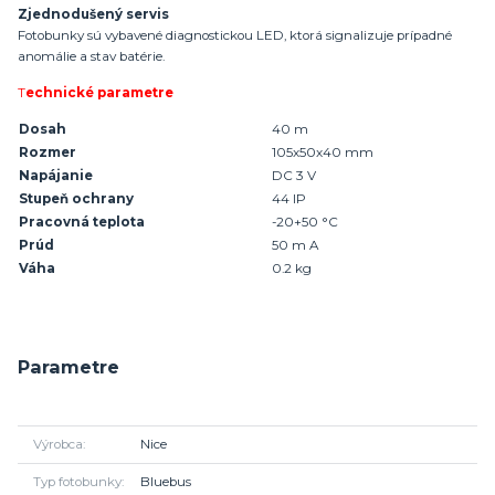
Zjednodušený servis
Fotobunky sú vybavené diagnostickou LED, ktorá signalizuje prípadné
anomálie a stav batérie.
T
echnické parametre
Dosah
40 m
Rozmer
105x50x40 mm
Napájanie
DC 3 V
Stupeň ochrany
44 IP
Pracovná teplota
-20+50 °C
Prúd
50 m A
Váha
0.2 kg
Parametre
Výrobca
Nice
Typ fotobunky
Bluebus