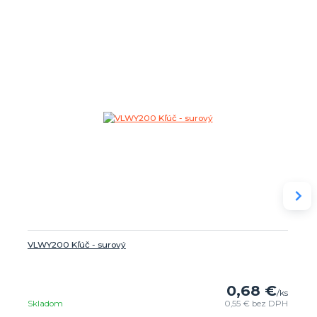
VLWY200 Kľúč - surový
0,68 €
/
ks
Skladom
0,55 €
bez DPH