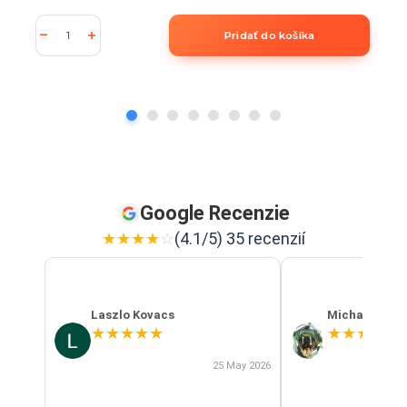
Pridať do košíka
Google Recenzie
★
★
★
★
☆
(4.1/5) 35 recenzií
Laszlo Kovacs
Michal Szab
★
★
★
★
★
★
★
★
★
★
25 May 2026