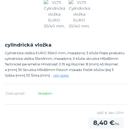
cylindrická vložka
Cylindrická vložka EURO 35/40 mm, mosadzná, 3 kľúče Popis produktu
cylindrická vložka 35x45mm, mosadzná, 3 kľúče, skrutka M5x65mm
Technické parametre Hmotnosť 0.19 kg Rozmer B [mm] 45 Rozmer:
a [mm] 35 Skrutka M5x65mm Povrch mosadz Počet kľúčov [ks] 3
Výška [mm] 33 Šírka [mm] ...
celý popis
Dostupnosť
Skladom
6,83 €
bez DPH
8,40 €
/
ks