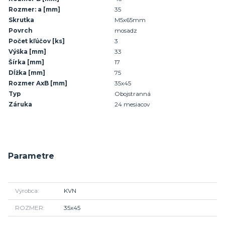
Rozmer: a
[mm]
35
Skrutka
M5x65mm
Povrch
mosadz
Počet kľúčov
[ks]
3
Výška
[mm]
33
Šírka
[mm]
17
Dĺžka
[mm]
75
Rozmer AxB
[mm]
35x45
Typ
Obojstranná
Záruka
24 mesiacov
Parametre
Výrobca
KVN
ROZMER
35x45