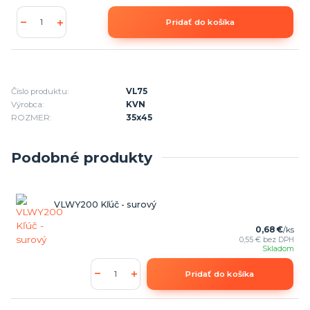
Pridať do košíka
Číslo produktu:
VL75
Výrobca:
KVN
ROZMER:
35x45
Podobné produkty
VLWY200 Kľúč - surový
0,68 €
/
ks
0,55 €
bez DPH
Skladom
Pridať do košíka