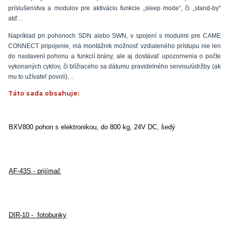
príslušenstva a modulov pre aktiváciu funkcie „sleep mode“, či „stand-by“
atď…
Napríklad pri pohonoch SDN alebo SWN, v spojení s modulmi pre CAME
CONNECT pripojenie, má montážnik možnosť vzdialeného prístupu nie len
do nastavení pohonu a funkcií brány, ale aj dostávať upozornenia o počte
vykonaných cyklov, či blížiaceho sa dátumu pravidelného servisu/údržby (ak
mu to užívateľ povolí)…
Táto sada obsahuje:
BXV800 pohon s elektronikou, do 800 kg, 24V DC, šedý
AF-43S - prijímač
DIR-10 - fotobunky