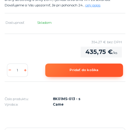
Dovoľujeme si Vás upozorniť, že pri pohonoch 24...
celý popis
Dostupnosť
Skladom
354,27 €
bez DPH
435,75 €
/
ks
Pridať do košíka
Číslo produktu:
8K01MS-013 - s
Výrobca:
Came