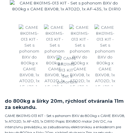
do 800kg a šírky 20m, rýchlosť otvárania 11m
za sekundu.
CAME 8K01MS-013 KIT - Set s pohonom BXV do 800kg x CAME BXV08,
1x ATO2D, 1x AF-43S, 1x DIR10 Popis: BXV800 motor 24V DC, na
intenzívnu prevádzku, so zabudovanou elektronikou a enkoderom pre
brány do 800kg a šírky 20m, rýchlosť otvárania 11m za sekundu.