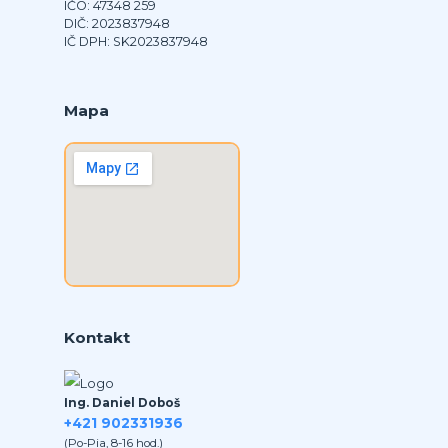
IČO: 47348 259
DIČ: 2023837948
IČ DPH: SK2023837948
Mapa
Kontakt
Ing. Daniel Doboš
+421 902331936
(Po-Pia, 8-16 hod.)