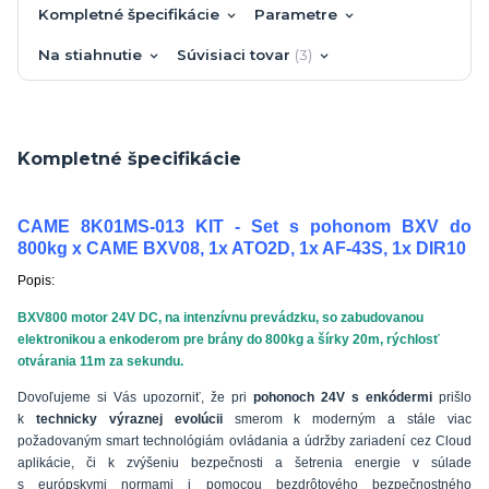
Kompletné špecifikácie
Parametre
Na stiahnutie
Súvisiaci tovar
3
Kompletné špecifikácie
CAME 8K01MS-013 KIT - Set s pohonom BXV do
800kg x CAME BXV08, 1x ATO2D, 1x AF-43S, 1x DIR10
Popis:
BXV800 motor 24V DC, na intenzívnu prevádzku, so zabudovanou
elektronikou a enkoderom pre brány do 800kg a šírky 20m, rýchlosť
otvárania 11m za sekundu.
Dovoľujeme si Vás upozorniť, že pri
pohonoch 24V s enkódermi
prišlo
k
technicky výraznej evolúcii
smerom k moderným a stále viac
požadovaným smart technológiám ovládania a údržby zariadení cez Cloud
aplikácie, či k zvýšeniu bezpečnosti a šetrenia energie v súlade
s európskymi normami i pomocou bezdrôtového bezpečnostného