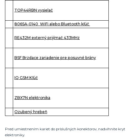
TOP44RBN vysielač
806SA-0140 WiFi alebo Bluetooth kľúč
RE432M externý prijímač 433MHz
BSF Brzdace zariadenie pre posuvné brány
IQ GSM Kľúč
ZBX7N elektronika
Ozubený hrebeň
Pred umiestnením kariet do príslušných konektorov, nadvihnite kryt
elektroniky.