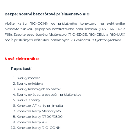
Bezpečnostné bezdrôtové príslušenstvo RIO
Vložte kartu RIO-CONN do príslušného konektoru na elektronike.
Nastavte funkciu pripojenia bezdrôtového príslušenstva (F65, F66, F67 a
F68). Zapojte bezdrôtové príslušenstvo (RIO-EDGE, RIO-CELL a RIO-LUX)
podľa príslušných inštrukcií pribalených ku každému z týchto výrobkov.
Nové elektronika:
Popis častí
Svorky motora
Svorky enkódera
Svorky koncových spínačov
Svorky ovládac. a bezpečn. príslušenstva
Svorka antény
Konektor AF karty prijímača
Konektor karty Memory Roll
Konektor karty R700/R800
Konektor karty RSE
Konektor karty RIO-CONN