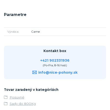
Parametre
Výrobca
Came
Kontakt box
+421 902331936
(Po-Pia, 8-16 hod.)
info@nice-pohony.sk
Tovar zaradený v kategóriách
Posuvné
Sady do 800Kg