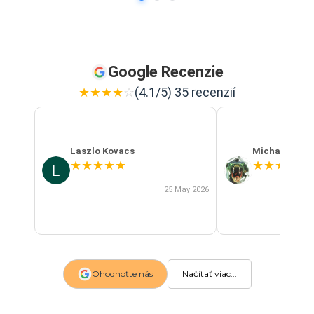
Google Recenzie
★
★
★
★
☆
(4.1/5) 35 recenzií
Laszlo Kovacs
Michal Szab
★
★
★
★
★
★
★
★
★
★
25 May 2026
Ohodnoťte nás
Načítať viac...