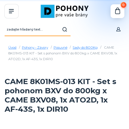
0
Úvod
Pohony - Závory
Posuvné
Sady do 800Kg
CAME
8K01MS-013 KIT - Set s pohonom BXV do 800kg x CAME BXV08, 1x
ATO2D, 1x AF-43S, 1x DIR10
CAME 8K01MS-013 KIT - Set s
pohonom BXV do 800kg x
CAME BXV08, 1x ATO2D, 1x
AF-43S, 1x DIR10