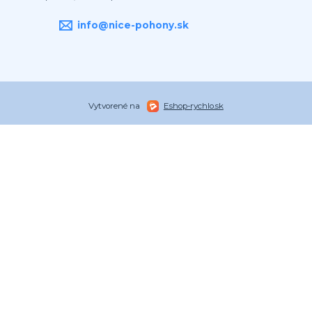
info@nice-pohony.sk
Vytvorené na
Eshop-rychlo.sk