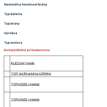
Maximálna hmotnosť brány
Typ balenia
Typ brány
Výrobca
Typ motora
Kompatibilné príslušenstvo:
KLED24V maják
TOP-A43N anténa 433MHz
TOP432EE vysielač
TOP434EE vysielač