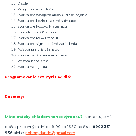
Displej
Programovacie tlačidlá
Svorka pre zdvojené alebo CRP pripojenie
Svorka pre bezkontaktné snímače
Svorka pre kódovú klávesnicu
Konektor pre GSM modul
Svorka pre RGP1 modul
Svorka pre signalizačné zariadenia
Poistka pre príslušenstvo
Svorka napájania elektroniky
Poistka napájania
Svorka napájania
Programovanie cez štyri tlačidlá:
Rozmery:
Máte otázky ohľadom tohto výrobku?
kontaktujte nás:
počas pracovných dní od 8:00 do 16:30 na čísle:
0902 331
936
alebo
pohonydando@gmail.com