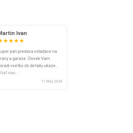
Martin Ivan
★
★
★
★
★
uper pan predava ovladace na
rany a garaze. Clovek Vam
oradi vsetko do detailu ukaze
opripade nadstavy priamo na
ítať viac...
ieste a ked uz nahodou to nejde
11 May 2026
ko v mojom pripade zavolali sme
polu videohor a priamo pomohol
 nadstavenim. Za mna je tento
an jednicka vo svojom obore.