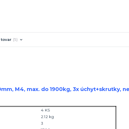
 tovar
5
mm, M4, max. do 1900kg, 3x úchyt+skrutky, n
4 KS
2.12 kg
3