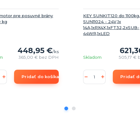
otor pre posuvné brány
KEY SUNKIT120 do 1100kg,
0 kg
SUN11024 - 24V,1x
14A,1xRX4X,1xFT32,2xSUB-
44WR,1xLED
448,95 €
621,3
/
ks
om
365,00 €
bez DPH
Skladom
505,17 €
Pridať do košíka
Pridať d