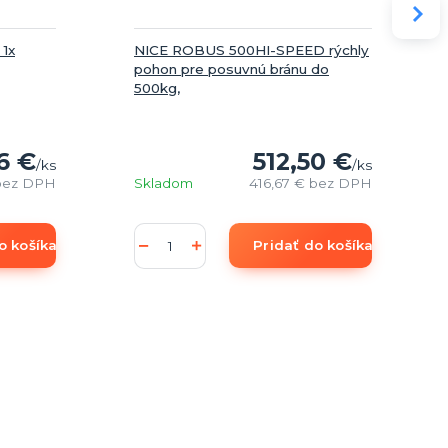
 1x
NICE ROBUS 500HI-SPEED rýchly
pohon pre posuvnú bránu do
500kg,
6 €
512,50 €
/
ks
/
ks
bez DPH
Skladom
416,67 €
bez DPH
o košíka
Pridať do košíka