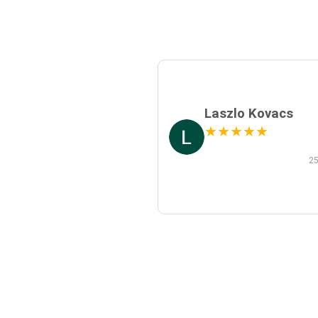
Laszlo Kovacs
★
★
★
★
★
25