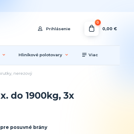
0
0,00 €
Prihlásenie
Hliníkové polotovary
Viac
rutky, nerezový
. do 1900kg, 3x
pre posuvné brány