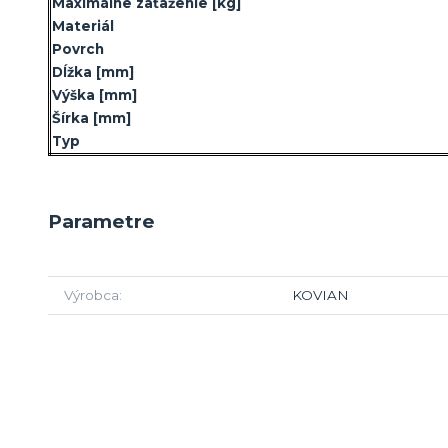
Maximálne zaťaženie
[kg]
Materiál
Povrch
Dĺžka
[mm]
Výška
[mm]
Šírka
[mm]
Typ
Parametre
Výrobca
KOVIAN