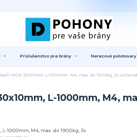
k
Príslušenstvo pre brány
Nerezové polotovary
beň INOX 30x10mm, L-1000mm, M4, max. do 1900kg, 3x úchyt+sk
30x10mm, L-1000mm, M4, max