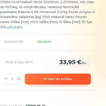
CREM-10-IX hrebeň INOX 30x10mm, L-1000mm, M4, max.
do 1900kg, 3x úchyt+skrutky, nerezový Technické
parametre Balenie 4 KS Hmotnosť 2.12 kg Počet úchytov 3
Maximálne zaťaženie [kg] 1700 Materiál nerez Povrch
nerez Dĺžka [mm] 1000 Výška [mm] 10 Šírka [mm] 30 Typ
M4
celý popis
Dostupnosť
Skladom
33,95 €
27,60 €
bez DPH
/
ks
Pridať do košíka
Číslo produktu:
CREM-10-IX