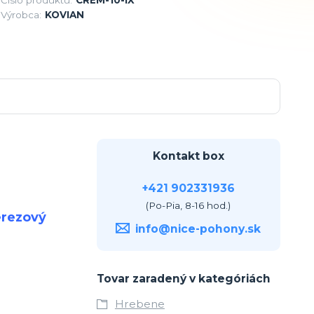
Výrobca:
KOVIAN
Kontakt box
+421 902331936
(Po-Pia, 8-16 hod.)
erezový
info@nice-pohony.sk
Tovar zaradený v kategóriách
Hrebene