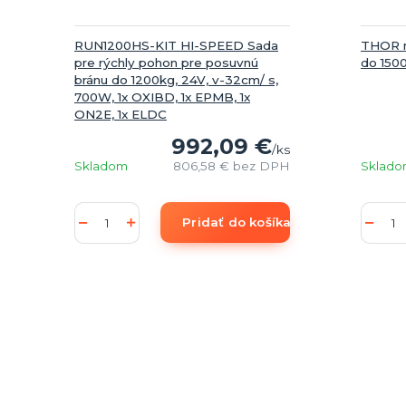
RUN1200HS-KIT HI-SPEED Sada
THOR m
pre rýchly pohon pre posuvnú
do 150
bránu do 1200kg, 24V, v-32cm/ s,
700W, 1x OXIBD, 1x EPMB, 1x
ON2E, 1x ELDC
992,09 €
/
ks
Skladom
806,58 €
bez DPH
Sklad
Pridať do košíka