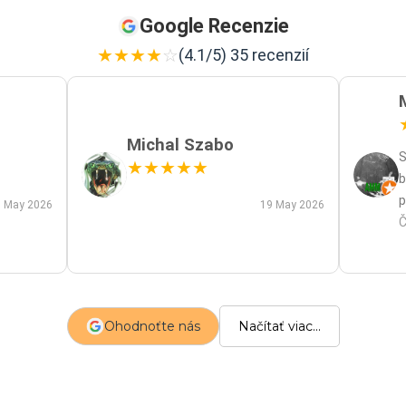
Google Recenzie
★
★
★
★
☆
(4.1/5) 35 recenzií
Michal Szabo
S
★
★
★
★
★
b
p
 May 2026
19 May 2026
p
Č
m
a
s
z
Ohodnoťte nás
Načítať viac...
p