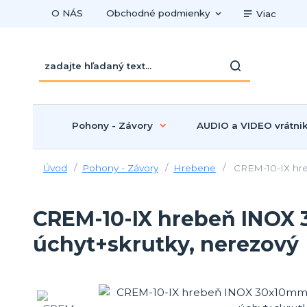
O NÁS
Obchodné podmienky
Viac
Pohony - Závory
AUDIO a VIDEO vrátni
Úvod
Pohony - Závory
Hrebene
CREM-10-IX hre
CREM-10-IX hrebeň INOX 
úchyt+skrutky, nerezový