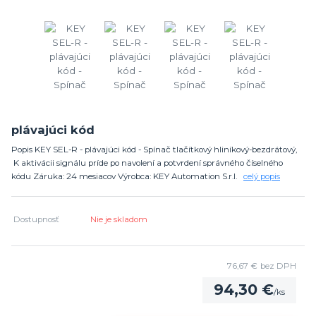
plávajúci kód
Popis KEY SEL-R - plávajúci kód - Spínač tlačítkový hliníkový-bezdrátový,
K aktivácii signálu príde po navolení a potvrdení správného číselného
kódu Záruka: 24 mesiacov Výrobca: KEY Automation S.r.l.
celý popis
Dostupnosť
Nie je skladom
76,67 €
bez DPH
94,30 €
/
ks