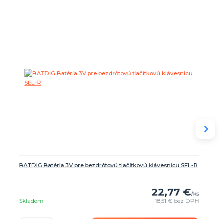
BATDIG Batéria 3V pre bezdrôtovú tlačítkovú klávesnicu SEL-R
22,77 €
/
ks
Skladom
18,51 €
bez DPH