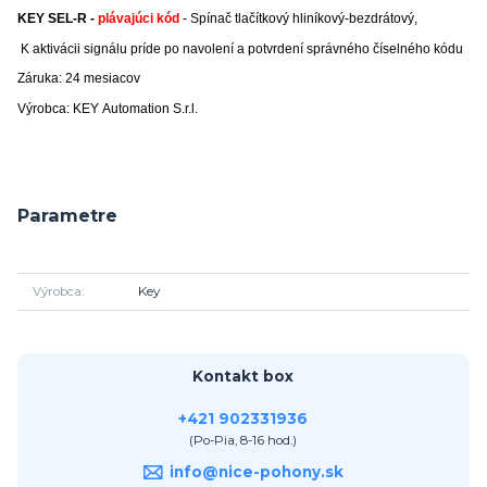
KEY SEL-R -
plávajúci kód
- Spínač tlačítkový hliníkový-bezdrátový,
K aktivácii signálu príde po navolení a potvrdení správného číselného kódu
Záruka: 24 mesiacov
Výrobca: KEY Automation S.r.l.
Parametre
Výrobca
Key
Kontakt box
+421 902331936
(Po-Pia, 8-16 hod.)
info@nice-pohony.sk