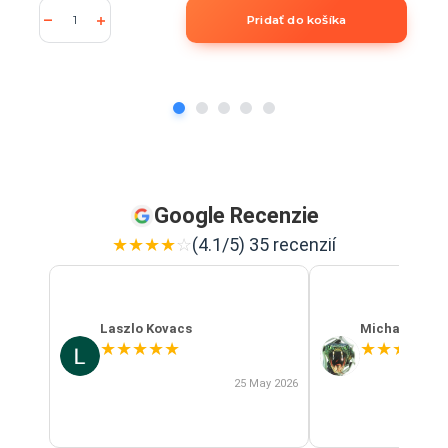
Pridať do košíka
Google Recenzie
★
★
★
★
☆
(4.1/5) 35 recenzií
Laszlo Kovacs
Michal Szab
★
★
★
★
★
★
★
★
★
★
25 May 2026