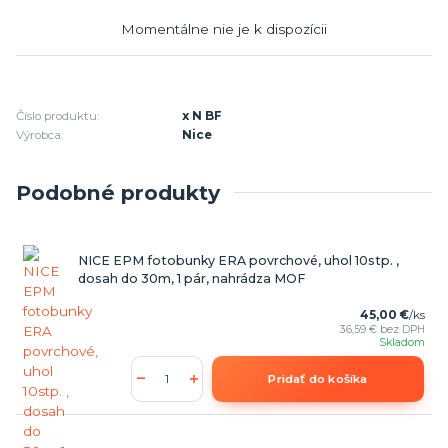
Momentálne nie je k dispozícii
Číslo produktu:
x N BF
Výrobca:
Nice
Podobné produkty
NICE EPM fotobunky ERA povrchové, uhol 10stp. ,
dosah do 30m, 1 pár, nahrádza MOF
45,00 €
/
ks
36,59 €
bez DPH
Skladom
Pridať do košíka