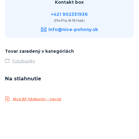
Kontakt box
+421 902331936
(Po-Pia, 8-16 hod.)
info@nice-pohony.sk
Tovar zaradený v kategóriách
Fotobunky
Na stiahnutie
Nice BF fotobunky - návod