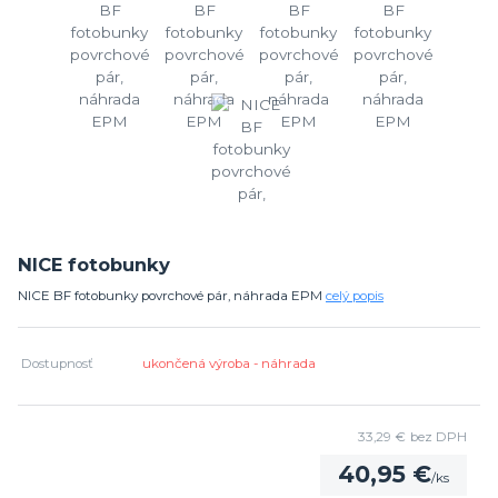
NICE fotobunky
NICE BF fotobunky povrchové pár, náhrada EPM
celý popis
Dostupnosť
ukončená výroba - náhrada
33,29 €
bez DPH
40,95 €
/
ks