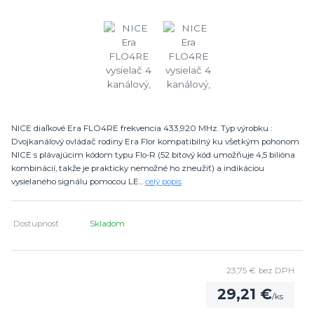
NICE diaľkové Era FLO4RE frekvencia 433,920 MHz. Typ výrobku :
Dvojkanálový ovládač rodiny Era Flor kompatibilný ku všetkým pohonom
NICE s plávajúcim kódom typu Flo-R (52 bitový kód umožňuje 4,5 bilióna
kombinácií, takže je prakticky nemožné ho zneužiť) a indikáciou
vysielaného signálu pomocou LE...
celý popis
Dostupnosť
Skladom
23,75 €
bez DPH
29,21 €
/
ks