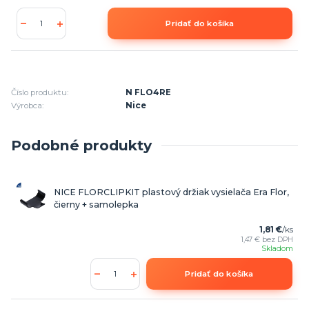
Pridať do košíka
Číslo produktu:
N FLO4RE
Výrobca:
Nice
Podobné produkty
NICE FLORCLIPKIT plastový držiak vysielača Era Flor,
čierny + samolepka
1,81 €
/
ks
1,47 €
bez DPH
Skladom
Pridať do košíka