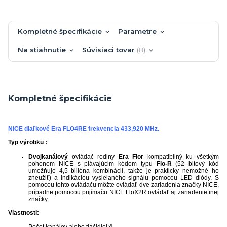
Kompletné špecifikácie
Parametre
Na stiahnutie
Súvisiaci tovar
8
Kompletné špecifikácie
NICE diaľkové Era FLO4RE frekvencia 433,920 MHz.
Typ výrobku :
Dvojkanálový
ovládač rodiny
Era Flor
kompatibilný ku všetkým
pohonom NICE s plávajúcim kódom typu
Flo-R
(52 bitový kód
umožňuje 4,5 bilióna kombinácií, takže je prakticky nemožné ho
zneužiť) a indikáciou vysielaného signálu pomocou LED diódy. S
pomocou tohto ovládaču môžte ovládať dve zariadenia značky NICE,
prípadne pomocou prijímaču NICE FloX2R ovládať aj zariadenie inej
značky.
Vlastnosti:
Počet kanálov alebo tlačidiel:
4.