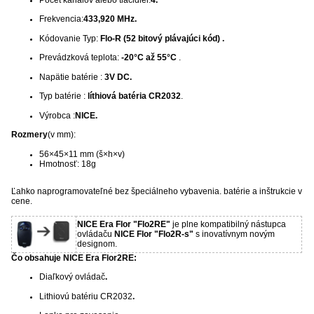
Frekvencia:
433,920 MHz.
Kódovanie Typ:
Flo-R (52 bitový plávajúci kód) .
Prevádzková teplota:
-20°C až 55°C
.
Napätie batérie :
3V DC.
Typ batérie :
líthiová batéria CR2032
.
Výrobca :
NICE.
Rozmery
(v mm):
56×45×11 mm (š×h×v)
Hmotnosť: 18g
Ľahko naprogramovateľné bez špeciálneho vybavenia. batérie a inštrukcie v
cene.
NICE Era Flor "Flo2RE"
je plne kompatibilný nástupca
ovládaču
NICE Flor "Flo2R-s"
s inovatívnym novým
designom.
Čo obsahuje NICE Era Flor2RE:
Diaľkový ovládač
.
Lithiovú batériu CR2032
.