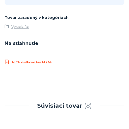
Tovar zaradený v kategóriách
Vysielače
Na stiahnutie
NICE diaľkové Era FLO4
Súvisiaci tovar
8