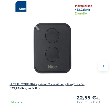
NICE FLO2RE ERA vysielač 2 kanálový, plávajúci kód,
433,92MHz, séria Flor
22,55 €
/
ks
Skladom
18,33 €
bez DPH