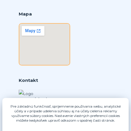
Mapa
Kontakt
Ing. Daniel Doboš
+421 902331936
Pre základnú funkčnosť, spríjemnenie používania webu, analytické
účely a v prípade udelenia súhlasu aj na účely cielenia reklamy
(Po-Pia, 8-16 hod.)
využívame súbory cookies. Nastavenie vlastných preferencií cookies
môžete kedykoľvek upraviť odkazom v spodnej časti stránok.
info@nice-pohony.sk