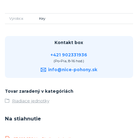
Výrobca
Key
Kontakt box
+421 902331936
(Po-Pia, 8-16 hod.)
info@nice-pohony.sk
Tovar zaradený v kategóriách
Riadiace jednotky
Na stiahnutie