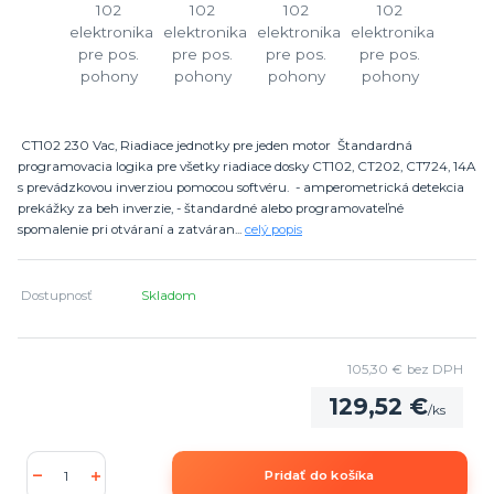
CT102 230 Vac, Riadiace jednotky pre jeden motor Štandardná
programovacia logika pre všetky riadiace dosky CT102, CT202, CT724, 14A
s prevádzkovou inverziou pomocou softvéru. - amperometrická detekcia
prekážky za beh inverzie, - štandardné alebo programovateľné
spomalenie pri otváraní a zatváran...
celý popis
Dostupnosť
Skladom
105,30 €
bez DPH
129,52 €
/
ks
Pridať do košíka