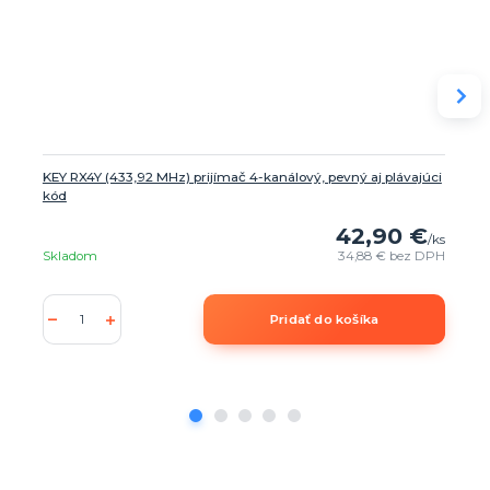
KEY RX4Y (433,92 MHz) prijímač 4-kanálový, pevný aj plávajúci
kód
42,90 €
/
ks
Skladom
34,88 €
bez DPH
Pridať do košíka