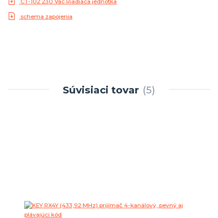
CT-102 230 Vac Riadiaca jednotka
schema zapojenia
Súvisiaci tovar
5