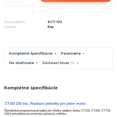
Číslo produktu:
9 CT-102
Výrobca:
Key
Kompletné špecifikácie
Parametre
Na stiahnutie
Súvisiaci tovar
5
Kompletné špecifikácie
CT102
230 Vac, Riadiace jednotky pre jeden motor
Štandardná programovacia logika pre všetky riadiace dosky CT102, CT202, CT724,
14A s prevádzkovou inverziou pomocou softvéru.