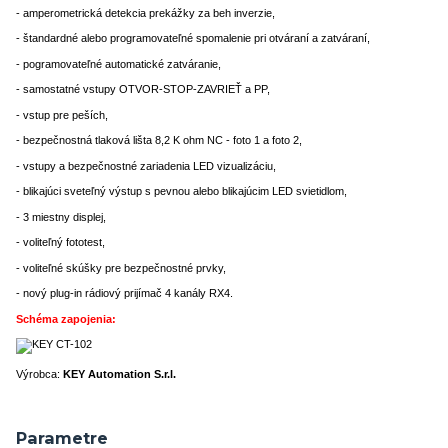
- amperometrická detekcia prekážky za beh inverzie,
- štandardné alebo programovateľné spomalenie pri otváraní a zatváraní,
- pogramovateľné automatické zatváranie,
- samostatné vstupy OTVOR-STOP-ZAVRIEŤ a PP,
- vstup pre peších,
- bezpečnostná tlaková lišta 8,2 K ohm NC - foto 1 a foto 2,
- vstupy a bezpečnostné zariadenia LED vizualizáciu,
- blikajúci sveteľný výstup s pevnou alebo blikajúcim LED svietidlom,
- 3 miestny displej,
- voliteľný fototest,
- voliteľné skúšky pre bezpečnostné prvky,
- nový plug-in rádiový prijímač 4 kanály RX4.
Schéma zapojenia:
Výrobca:
KEY Automation S.r.l.
Parametre